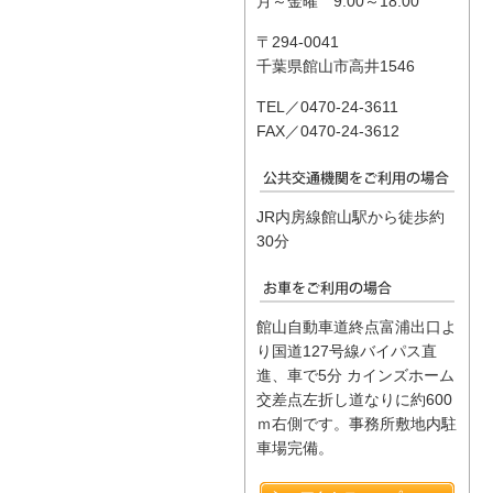
月～金曜 9:00～18:00
〒294-0041
千葉県館山市高井1546
TEL／0470-24-3611
FAX／0470-24-3612
JR内房線館山駅から徒歩約
30分
館山自動車道終点富浦出口よ
り国道127号線バイパス直
進、車で5分 カインズホーム
交差点左折し道なりに約600
ｍ右側です。事務所敷地内駐
車場完備。