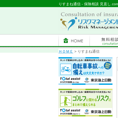
りすまね通信 - 保険相談 見直し.
ＨＯＭＥ
> りすまね通信