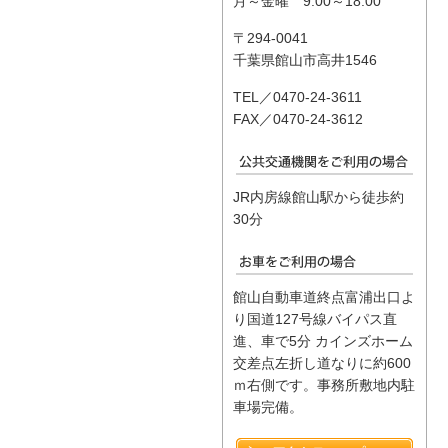
月～金曜 9:00～18:00
〒294-0041
千葉県館山市高井1546
TEL／0470-24-3611
FAX／0470-24-3612
JR内房線館山駅から徒歩約
30分
館山自動車道終点富浦出口よ
り国道127号線バイパス直
進、車で5分 カインズホーム
交差点左折し道なりに約600
ｍ右側です。事務所敷地内駐
車場完備。