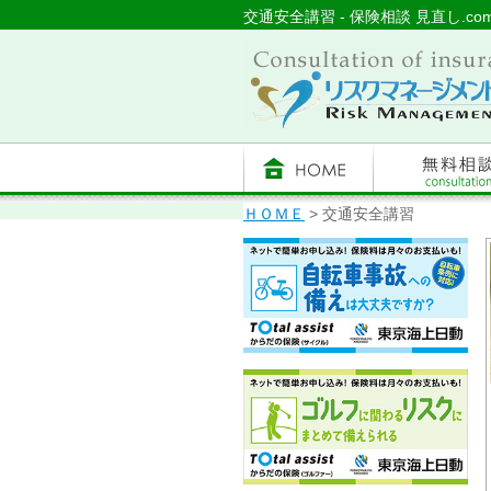
交通安全講習 - 保険相談 見直し.
ＨＯＭＥ
> 交通安全講習