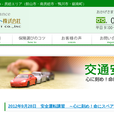
com - 房総エリア（館山市・南房総市・鴨川市・鋸南町）
2012年9月28日 安全運転講習 ～心に刻め！命にスペ