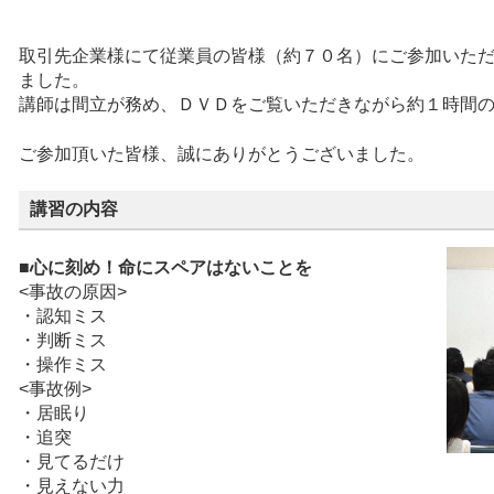
取引先企業様にて従業員の皆様（約７０名）にご参加いた
ました。
講師は間立が務め、ＤＶＤをご覧いただきながら約１時間
ご参加頂いた皆様、誠にありがとうございました。
講習の内容
■心に刻め！命にスペアはないことを
<事故の原因>
・認知ミス
・判断ミス
・操作ミス
<事故例>
・居眠り
・追突
・見てるだけ
・見えない力