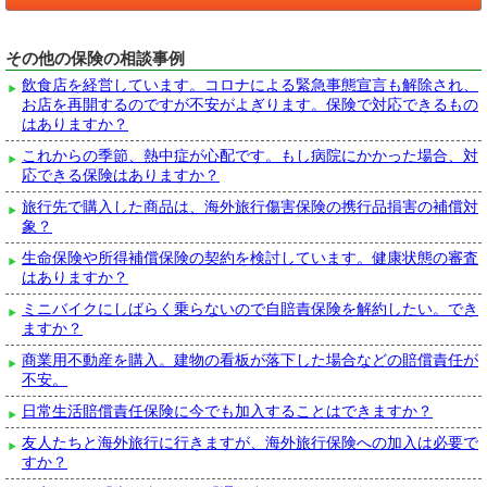
その他の保険の相談事例
飲食店を経営しています。コロナによる緊急事態宣言も解除され、
お店を再開するのですが不安がよぎります。保険で対応できるもの
はありますか？
これからの季節、熱中症が心配です。もし病院にかかった場合、対
応できる保険はありますか？
旅行先で購入した商品は、海外旅行傷害保険の携行品損害の補償対
象？
生命保険や所得補償保険の契約を検討しています。健康状態の審査
はありますか？
ミニバイクにしばらく乗らないので自賠責保険を解約したい。でき
ますか？
商業用不動産を購入。建物の看板が落下した場合などの賠償責任が
不安。
日常生活賠償責任保険に今でも加入することはできますか？
友人たちと海外旅行に行きますが、海外旅行保険への加入は必要で
すか？