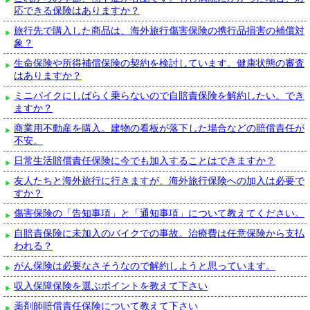
応できる保険はありますか？
旅行先で購入した商品は、海外旅行傷害保険の携行品損害の補償対
象？
生命保険や所得補償保険の契約を検討しています。健康状態の審査
はありますか？
ミニバイクにしばらく乗らないので自賠責保険を解約したい。でき
ますか？
商業用不動産を購入。建物の看板が落下した場合などの賠償責任が
不安。
日常生活賠償責任保険に今でも加入することはできますか？
友人たちと海外旅行に行きますが、海外旅行保険への加入は必要で
すか？
傷害保険の「告知事項」と「通知事項」について教えてください。
自賠責保険に未加入のバイクでの事故。治療費は任意保険から支払
われる？
がん保険は必要なさそうなので解約しようと思っています。
収入保障保険を選ぶポイントを教えて下さい
薬剤師賠償責任保険について教えて下さい