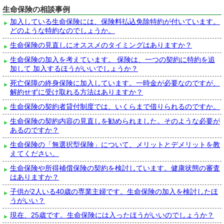
生命保険の相談事例
加入している生命保険には、保険料払込免除特約が付いています。
どのような特約なのでしょうか。
生命保険の見直しにオススメのタイミングはありますか？
生命保険の加入を考えています。 保険は、一つの契約に特約を追
加して 加入するほうがいいでしょうか？
死亡保障の終身保険に加入しています。一時金が必要なのですが、
解約せずに受け取れる方法はありますか？
生命保険の契約者貸付制度では、いくらまで借りられるのですか。
生命保険の契約内容の見直しを勧められました。そのような必要が
あるのですか？
生命保険の「無選択型保険」について、メリットとデメリットを教
えてください。
生命保険や所得補償保険の契約を検討しています。健康状態の審査
はありますか？
子供が2人いる40歳の専業主婦です。生命保険の加入を検討したほ
うがいい？
現在、25歳です。生命保険には入ったほうがいいのでしょうか？