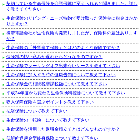
契約している生命保険を介護保障に変えられると聞きました。詳し
く教えてください
生命保険のリビング・ニーズ特約で受け取った保険金に税金はかか
りますか？
携帯電話会社が生命保険も発売しましたが、保険料の差はあります
か？
生命保険の「外貨建て保険」とはどのような保険ですか？
保険料の払い込みが遅れたらどうなるのですか？
生命保険でクーリングオフ出来ないケースを教えて下さい
生命保険に加入する時の健康告知について教えて下さい
生命保険金の相続税非課税額について教えて下さい
平成24年度から変わる生命保険料控除について教えて下さい
収入保障保険を選ぶポイントを教えて下さい
払済保険について教えて下さい
生命保険の「転換」について教えて下さい
生命保険を活用した退職金積立てとはどんなものですか？
低解約返戻金型終身保険について教えて下さい