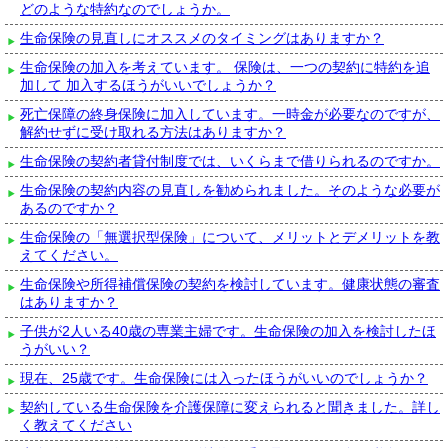
どのような特約なのでしょうか。
生命保険の見直しにオススメのタイミングはありますか？
生命保険の加入を考えています。 保険は、一つの契約に特約を追
加して 加入するほうがいいでしょうか？
死亡保障の終身保険に加入しています。一時金が必要なのですが、
解約せずに受け取れる方法はありますか？
生命保険の契約者貸付制度では、いくらまで借りられるのですか。
生命保険の契約内容の見直しを勧められました。そのような必要が
あるのですか？
生命保険の「無選択型保険」について、メリットとデメリットを教
えてください。
生命保険や所得補償保険の契約を検討しています。健康状態の審査
はありますか？
子供が2人いる40歳の専業主婦です。生命保険の加入を検討したほ
うがいい？
現在、25歳です。生命保険には入ったほうがいいのでしょうか？
契約している生命保険を介護保障に変えられると聞きました。詳し
く教えてください