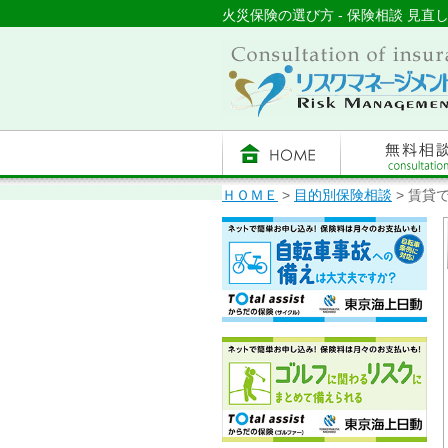
火災保険の選び方 - 保険相談 見直
ＨＯＭＥ
>
目的別保険相談
> 賃貸