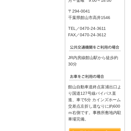
月～金曜 9:00～18:00
〒294-0041
千葉県館山市高井1546
TEL／0470-24-3611
FAX／0470-24-3612
JR内房線館山駅から徒歩約
30分
館山自動車道終点富浦出口よ
り国道127号線バイパス直
進、車で5分 カインズホーム
交差点左折し道なりに約600
ｍ右側です。事務所敷地内駐
車場完備。