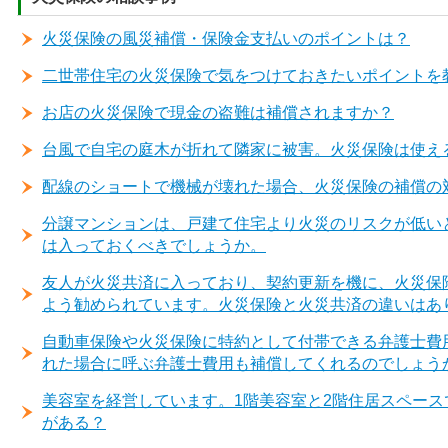
火災保険の風災補償・保険金支払いのポイントは？
二世帯住宅の火災保険で気をつけておきたいポイントを
お店の火災保険で現金の盗難は補償されますか？
台風で自宅の庭木が折れて隣家に被害。火災保険は使え
配線のショートで機械が壊れた場合、火災保険の補償の
分譲マンションは、戸建て住宅より火災のリスクが低い
は入っておくべきでしょうか。
友人が火災共済に入っており、契約更新を機に、火災保
よう勧められています。火災保険と火災共済の違いはあ
自動車保険や火災保険に特約として付帯できる弁護士費
れた場合に呼ぶ弁護士費用も補償してくれるのでしょう
美容室を経営しています。1階美容室と2階住居スペー
がある？