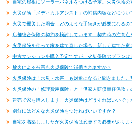
自宅の屋根にソーラーパネルをつける予定。火災保険の
火災保険「メディカルアシスト」の補償内容などについ
火災で罹災した場合、どのような手続きが必要になるの
店舗総合保険の契約を検討しています。契約時の注意点
火災保険を使って家を建て直した場合、新しく建てた家
中古マンションを購入予定ですが、火災保険のプランは
放火による被害も火災保険で補償されますか？
火災保険は「水災・水害」も対象になると聞きました。
火災保険の「修理費用保険」と「借家人賠償責任保険」
建売で家を購入します。火災保険はどうすればいいです
別荘にはどんな火災保険をつければいいですか？
自宅を増築しましたが火災保険は変更する必要がありま