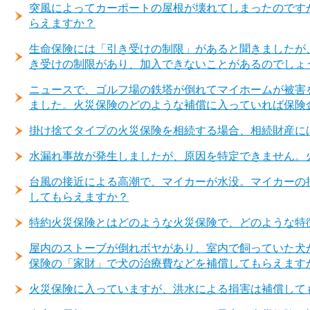
突風によってカーポートの屋根が壊れてしまったのです
らえますか？
生命保険には「引き受けの制限」があると聞きましたが
き受けの制限があり、加入できないことがあるのでしょ
ニュースで、ゴルフ場の鉄塔が倒れてマイホームが被害
ました。火災保険のどのような補償に入っていれば保険
掛け捨てタイプの火災保険を相続する場合、相続財産に
水漏れ事故が発生しましたが、原因を特定できません。
台風の接近による高潮で、マイカーが水没。マイカーの
してもらえますか？
特約火災保険とはどのような火災保険で、どのような特
屋内のストーブが倒れボヤがあり、室内で飼っていた犬
保険の「家財」で犬の治療費などを補償してもらえます
火災保険に入っていますが、洪水による損害は補償して