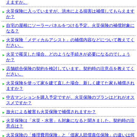
えますか。
火災保険に入っていますが、洪水による損害は補償してもらえます
か？
自宅の屋根にソーラーパネルをつける予定。火災保険の補償対象に
なる？
火災保険「メディカルアシスト」の補償内容などについて教えてく
ださい。
火災で罹災した場合、どのような手続きが必要になるのでしょう
か？
店舗総合保険の契約を検討しています。契約時の注意点を教えてく
ださい。
火災保険を使って家を建て直した場合、新しく建てた家も補償され
ますか？
中古マンションを購入予定ですが、火災保険のプランはどれがオス
スメですか？
放火による被害も火災保険で補償されますか？
火災保険は「水災・水害」も対象になると聞きました。契約時の注
意点は？
火災保険の「修理費用保険」と「借家人賠償責任保険」の違いは何