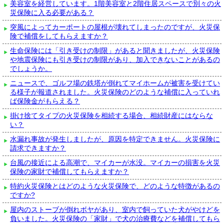
美容室を経営しています。1階美容室と2階住居スペースで別々の火
災保険に入る必要がある？
突風によってカーポートの屋根が壊れてしまったのですが、火災保
険で補償をしてもらえますか？
生命保険には「引き受けの制限」があると聞きましたが、火災保険
や地震保険にも引き受けの制限があり、加入できないことがあるの
でしょうか。
ニュースで、ゴルフ場の鉄塔が倒れてマイホームが被害を受けてい
る様子が報道されました。火災保険のどのような補償に入っていれ
ば保険金がもらえる？
掛け捨てタイプの火災保険を相続する場合、相続財産にはならな
い？
水漏れ事故が発生しましたが、原因を特定できません。火災保険に
請求できますか？
台風の接近による高潮で、マイカーが水没。マイカーの損害を火災
保険の家財で補償してもらえますか？
特約火災保険とはどのような火災保険で、どのような特徴があるの
ですか?
屋内のストーブが倒れボヤがあり、室内で飼っていた犬がやけどを
負いました。火災保険の「家財」で犬の治療費などを補償してもら