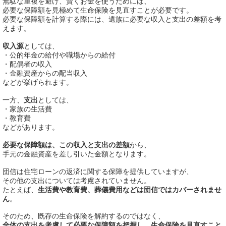
無駄な重複を避け、賢くお金を使うためには、
必要な保障額を見極めて生命保険を見直すことが必要です。
必要な保障額を計算する際には、遺族に必要な収入と支出の差額を考
えます。
収入源
としては、
・公的年金の給付や職場からの給付
・配偶者の収入
・金融資産からの配当収入
などが挙げられます。
一方、
支出
としては、
・家族の生活費
・教育費
などがあります。
必要な保障額は、この収入と支出の差額
から、
手元の金融資産を差し引いた金額となります。
団信は住宅ローンの返済に関する保障を提供していますが、
その他の支出については考慮されていません。
たとえば、
生活費や教育費、葬儀費用などは団信ではカバーされませ
ん
。
そのため、既存の生命保険を解約するのではなく、
全体の支出を考慮して必要な保障額を把握し、生命保険を見直すこと