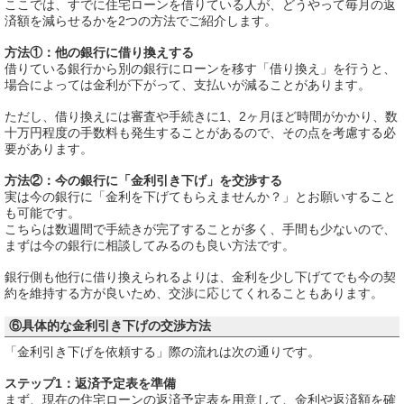
ここでは、すでに住宅ローンを借りている人が、どうやって毎月の返
済額を減らせるかを2つの方法でご紹介します。
方法①：他の銀行に借り換えする
借りている銀行から別の銀行にローンを移す「借り換え」を行うと、
場合によっては金利が下がって、支払いが減ることがあります。
ただし、借り換えには審査や手続きに1、2ヶ月ほど時間がかかり、数
十万円程度の手数料も発生することがあるので、その点を考慮する必
要があります。
方法②：今の銀行に「金利引き下げ」を交渉する
実は今の銀行に「金利を下げてもらえませんか？」とお願いすること
も可能です。
こちらは数週間で手続きが完了することが多く、手間も少ないので、
まずは今の銀行に相談してみるのも良い方法です。
銀行側も他行に借り換えられるよりは、金利を少し下げてでも今の契
約を維持する方が良いため、交渉に応じてくれることもあります。
⑥具体的な金利引き下げの交渉方法
「金利引き下げを依頼する」際の流れは次の通りです。
ステップ1：返済予定表を準備
まず、現在の住宅ローンの返済予定表を用意して、金利や返済額を確