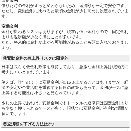
固定金利
借りた時の金利がずっと変わらないため、返済額が一定で安心です。
ただし、変動金利に比べると最初の金利が少し高めに設定されていま
す。
変動金利
金利が変わるリスクはありますが、現在は低い金利なので、固定金利
よりも返済額が少なく済むことが多いです。
ただ、将来的に金利が上がる可能性があることも頭に入れておきまし
ょう。
④変動金利の急上昇リスクは限定的
日本は長らく低金利政策を維持しており、急激な金利上昇は現実的に
考えにくいとされています。
例えば、昨年のように変動金利が0.15％上がることはありますが、経
済の安定や企業活動を重視する日銀の政策もあって、金利が一気に急
上昇する可能性は小さいと見られています。
少しの上昇であれば、変動金利でもトータルの返済額は固定金利より
も少なく抑えられるケースが多く、現状では変動金利が有利な場面が
多いでしょう。
⑤返済額を下げる方法は2つ