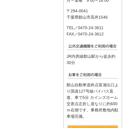
月～金曜 9:00～18:00
〒294-0041
千葉県館山市高井1546
TEL／0470-24-3611
FAX／0470-24-3612
JR内房線館山駅から徒歩約
30分
館山自動車道終点富浦出口よ
り国道127号線バイパス直
進、車で5分 カインズホーム
交差点左折し道なりに約600
ｍ右側です。事務所敷地内駐
車場完備。