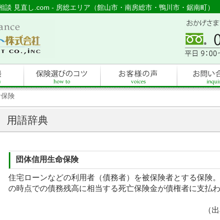
険相談 見直し.com - 房総エリア（館山市・南房総市・鴨川市・鋸南町）
命保険
用語辞典
団体信用生命保険
住宅ローンなどの利用者（債務者）を被保険者とする保険
の時点での債務残高に相当する死亡保険金が債権者に支払
（出